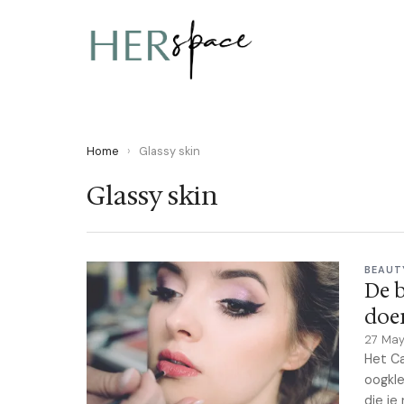
Home
›
Glassy skin
Glassy skin
BEAUT
De b
doe
27 Ma
Het Ca
oogkle
die je