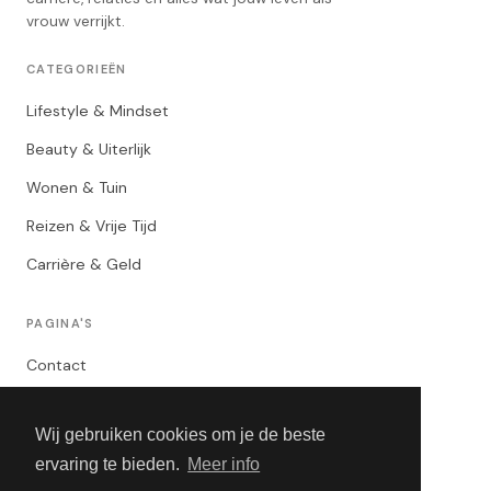
vrouw verrijkt.
CATEGORIEËN
Lifestyle & Mindset
Beauty & Uiterlijk
Wonen & Tuin
Reizen & Vrije Tijd
Carrière & Geld
PAGINA'S
Contact
Privacybeleid
Wij gebruiken cookies om je de beste
Algemene Voorwaarden
ervaring te bieden.
Meer info
Adverteren